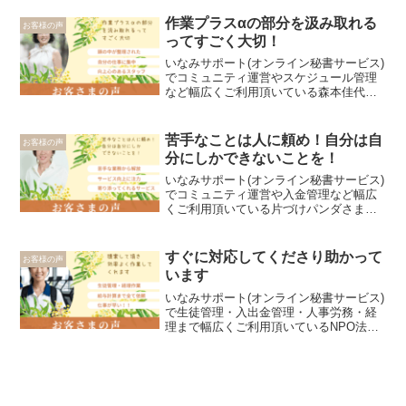
作業プラスαの部分を汲み取れる
お客様の声
ってすごく大切！
いなみサポート(オンライン秘書サービス)
でコミュニティ運営やスケジュール管理
など幅広くご利用頂いている森本佳代さ
まよりお客さまの声をいただきました。
サービスを利用したきっかけや困りごと
は何でしたか？自分にしかできないこと
苦手なことは人に頼め！自分は自
お客様の声
に集中したい。得意で...
分にしかできないことを！
いなみサポート(オンライン秘書サービス)
でコミュニティ運営や入金管理など幅広
くご利用頂いている片づけパンダさまよ
りお客さまの声をいただきました。サー
ビスを利用したきっかけや困りごとは何
でしたか？知人からの紹介。これまでに
すぐに対応してくださり助かって
お客様の声
アウトソーシングを使...
います
いなみサポート(オンライン秘書サービス)
で生徒管理・入出金管理・人事労務・経
理まで幅広くご利用頂いているNPO法人
エアボーンスポーツクラブさまよりお客
さまの声をいただきました。サービスを
利用したきっかけや困りごとは何でした
か？経理、NPO法...