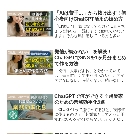
「AIは苦手…」から抜け出す！初
自動化・AI活用術
心者向けChatGPT活用の始め方
「ChatGPT、気になってるけど…正直ち
ょっと怖い」「難しそうで触れていない
まま」そんな風に感じている方も多いの
ではないでしょうか。この記事では、AI
初心者でも安心して始められるChatGPT
活用の第一歩を、やさしく解説します。
発信が続かない…を解決！
自動化・AI活用術
AIが苦手...
ChatGPTでSNSを1ヶ月分まとめ
て作る方法
「発信、大事だよね」と分かっていて
も、毎日忙しくて手が回らない…。アイ
デアが出ない、時間がない、続かない。
そんなお悩みに、ChatGPTは頼もしい味
方になります。この記事では、ChatGPT
を活用して、SNS投稿を1ヶ月分まとめて
ChatGPTで何ができる？起業家
自動化・AI活用術
作る方法を...
のための業務効率化5選
「ChatGPTって流行ってるけど、実際何
に使えるの？」「起業家としてどう活用
すればいいのか分からない…」そんな疑
問を抱えている方へ。この記事では、個
人起業家やフリーランスの業務を効率化
するために、ChatGPTで実際にできるこ