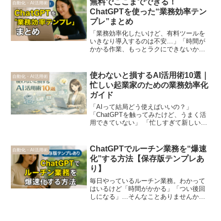
無料でここまでできる！
自動化・AI活用術
とを5つに絞...
ChatGPTを使った“業務効率テン
プレ”まとめ
「業務効率化したいけど、有料ツールを
いきなり導入するのは不安…」「時間が
かかる作業、もっとラクにできないか
な…」そんな方にぴったりなのが、無料
で使えるChatGPTです。この記事では、
起業家や個人事業主が今すぐ使える
使わないと損するAI活用術10選｜
自動化・AI活用術
ChatGPT活用の“業...
忙しい起業家のための業務効率化
ガイド
「AIって結局どう使えばいいの？」
「ChatGPTを触ってみたけど、うまく活
用できていない」 「忙しすぎて新しいこ
とを学ぶ余裕がない」 そんな起業家のた
めに、 今すぐ実践できるAI活用術を10個
まとめました。 AIは特別な人のものでは
ChatGPTでルーチン業務を“爆速
自動化・AI活用術
あり...
化”する方法【保存版テンプレあ
り】
毎日やっているルーチン業務。わかって
はいるけど「時間がかかる」「つい後回
しになる」…そんなことありませんか？
ChatGPTを活用すれば、これらの繰り返
し業務が爆速で片づく“仕組み”になりま
す。今回は、起業家・フリーランスがす